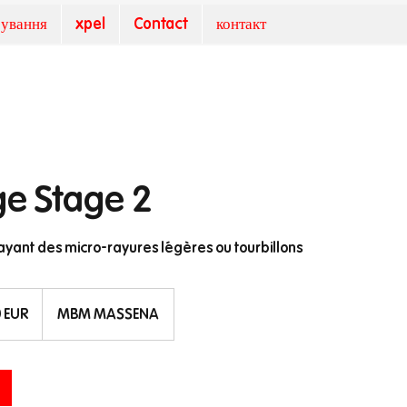
рування
xpel
Contact
контакт
ge Stage 2
 ayant des micro-rayures légères ou tourbillons
0 EUR
MBM MASSENA