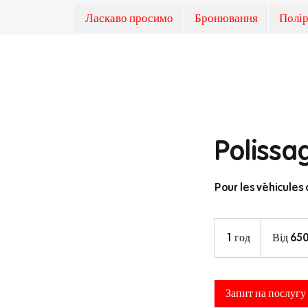
Ласкаво просимо
Бронювання
Полі
Polissa
Pour les véhicules
Від
650
1 год
1
Від 65
євро
г
о
Запит на послугу